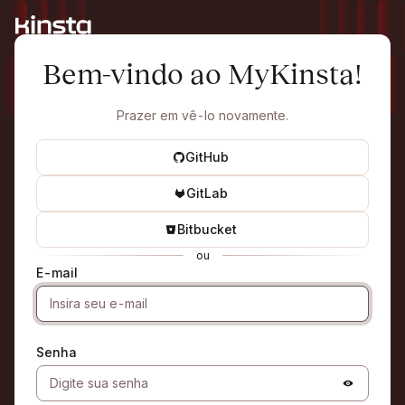
Bem-vindo ao MyKinsta!
Prazer em vê-lo novamente.
GitHub
GitLab
Bitbucket
ou
E-mail
Senha