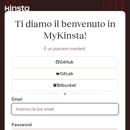
Ti diamo il benvenuto in
MyKinsta!
È un piacere rivederti.
GitHub
GitLab
Bitbucket
o
Email
Password